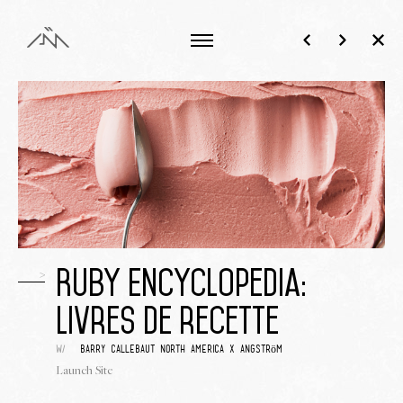
>
Ruby Encyclopedia:
Livres de recette
w/
Barry Callebaut North America x Angström
Launch Site