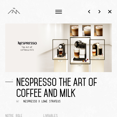
>
Nespresso The Art Of
Coffee And Milk
w/
nespresso x lowe strateus
Notre rôle
Livrables