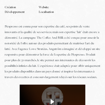
Création
Website
Développement
Localisation
Nespresso est connu pour son expertise du café, ses points de vente
innovants et la qualité de ses services; mais son expertise "lait" était encore a
démontré. La campagne The Coffee And Milk a été conçue pour asseoir la
notoriété de l'offre autour des produits permettant de maitriser l'art du
latté. Avec l'agence Lowe Stratéus, Angström a imaginé et développé un site
responsive pour démontrer la force de l'expertise de Nespresso. Produit
pour plus de 50 marchés, le site permet aux internautes de découvrir les
Choisir la langue
possibilités infinies du lait. L'expérience était adaptée pour offrir uniquement
FR
EN
les produits disponibles dans un pays donné et inspirer les internautes à
travers des recettes et concours largement relayés sur les réseaux sociaux.