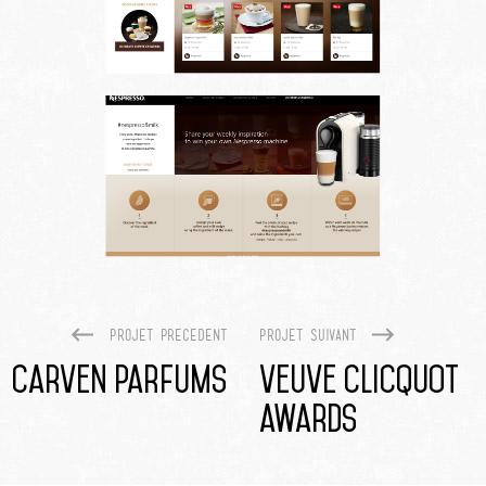
Projet precedent
Projet suivant
carven parfums
veuve clicquot
awards